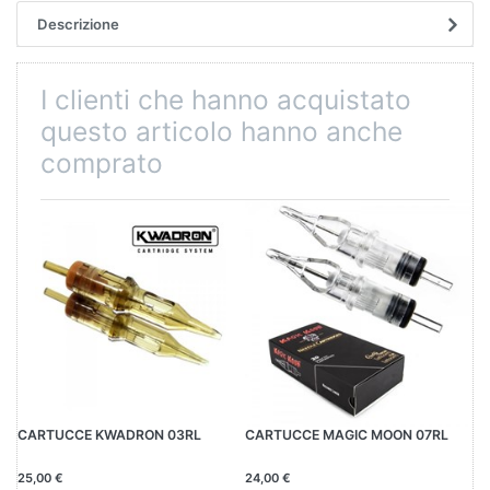
Descrizione
I clienti che hanno acquistato
questo articolo hanno anche
comprato
CARTUCCE KWADRON 03RL
CARTUCCE MAGIC MOON 07RL
CA
25,00 €
24,00 €
23