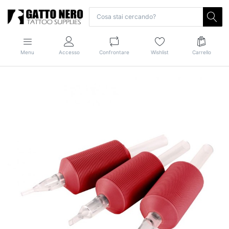
Menu
Accesso
Confrontare
Wishlist
Carrello