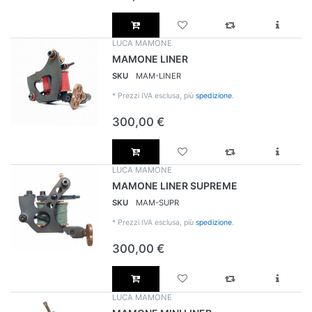
LUCA MAMONE
MAMONE LINER
SKU
MAM-LINER
*
Prezzi IVA esclusa, più
spedizione
.
300,00 €
LUCA MAMONE
MAMONE LINER SUPREME
SKU
MAM-SUPR
*
Prezzi IVA esclusa, più
spedizione
.
300,00 €
LUCA MAMONE