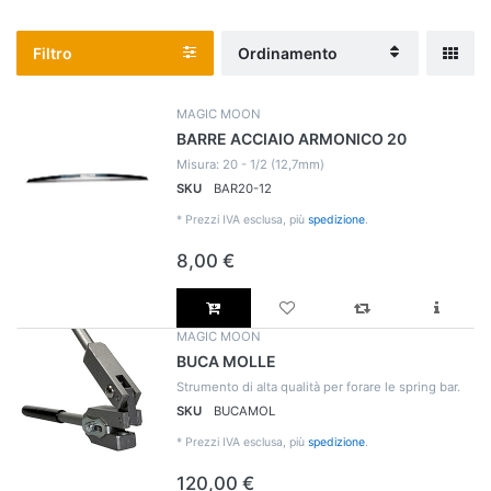
Filtro
Ordinamento
MAGIC MOON
BARRE ACCIAIO ARMONICO 20
Misura: 20 - 1/2 (12,7mm)
SKU
BAR20-12
*
Prezzi IVA esclusa, più
spedizione
.
8,00 €
MAGIC MOON
BUCA MOLLE
Strumento di alta qualità per forare le spring bar.
SKU
BUCAMOL
*
Prezzi IVA esclusa, più
spedizione
.
120,00 €