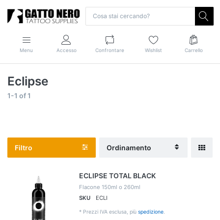
Menu
Accesso
Confrontare
Wishlist
Carrello
Eclipse
1-1
of
1
Filtro
Ordinamento
ECLIPSE TOTAL BLACK
Flacone 150ml o 260ml
SKU
ECLI
*
Prezzi IVA esclusa, più
spedizione
.