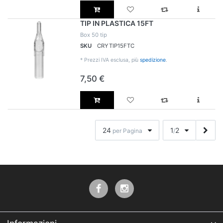
TIP IN PLASTICA 15FT
Box 50 tip
SKU
CRYTIP15FTC
*
Prezzi IVA esclusa, più
spedizione
.
7,50 €
24
1
2
per Pagina
/