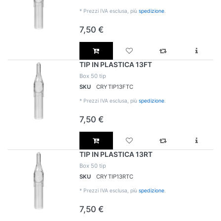
*
Prezzi IVA esclusa, più
spedizione
.
7,50 €
TIP IN PLASTICA 13FT
Box 50 tip
SKU
CRYTIP13FTC
*
Prezzi IVA esclusa, più
spedizione
.
7,50 €
TIP IN PLASTICA 13RT
Box 50 tip
SKU
CRYTIP13RTC
*
Prezzi IVA esclusa, più
spedizione
.
7,50 €