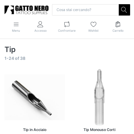
Menu
Accesso
Confrontare
Wishlist
Carrello
Tip
1-24
of
38
Tip in Acciaio
Tip Monouso Corti