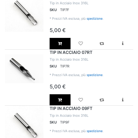
Tip in Acciaio Inox 316L
SKU
TIP7F
*
Prezzi IVA esclusa, più
spedizione
.
5,00 €
TIP IN ACCIAIO 07RT
Tip in Acciaio Inox 316L
SKU
TIP7R
*
Prezzi IVA esclusa, più
spedizione
.
5,00 €
TIP IN ACCIAIO 09FT
Tip in Acciaio Inox 316L
SKU
TIP9F
*
Prezzi IVA esclusa, più
spedizione
.