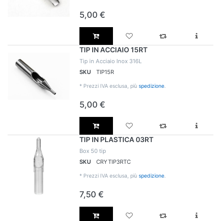
5,00 €
TIP IN ACCIAIO 15RT
Tip in Acciaio Inox 316L
SKU
TIP15R
*
Prezzi IVA esclusa, più
spedizione
.
5,00 €
TIP IN PLASTICA 03RT
Box 50 tip
SKU
CRYTIP3RTC
*
Prezzi IVA esclusa, più
spedizione
.
7,50 €