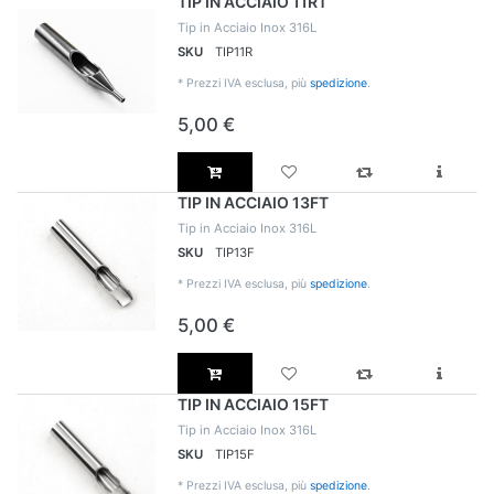
TIP IN ACCIAIO 11RT
Tip in Acciaio Inox 316L
SKU
TIP11R
*
Prezzi IVA esclusa, più
spedizione
.
5,00 €
TIP IN ACCIAIO 13FT
Tip in Acciaio Inox 316L
SKU
TIP13F
*
Prezzi IVA esclusa, più
spedizione
.
5,00 €
TIP IN ACCIAIO 15FT
Tip in Acciaio Inox 316L
SKU
TIP15F
*
Prezzi IVA esclusa, più
spedizione
.