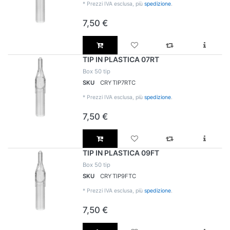
*
Prezzi IVA esclusa, più
spedizione
.
7,50 €
TIP IN PLASTICA 07RT
Box 50 tip
SKU
CRYTIP7RTC
*
Prezzi IVA esclusa, più
spedizione
.
7,50 €
TIP IN PLASTICA 09FT
Box 50 tip
SKU
CRYTIP9FTC
*
Prezzi IVA esclusa, più
spedizione
.
7,50 €