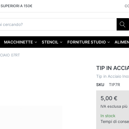
SUPERIORI A 150€
C
MACCHINETTE
STENCIL
FORNITURE STUDIO
ALIMEN
CCIAIO 07RT
TIP IN ACCI
Tip in Acciaio In
SKU
TIP7R
5,00 €
IVA esclusa più
In stock
Tempi di cons