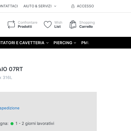
ONTATTACI
AIUTO & SERVIZI
ACCESSO
Confrontare
Wish
Shopping
Prodotti
List
Carrello
TATORI E CAVETTERIA
PIERCING
PMU
GIFT
AIO 07RT
ox 316L
spedizione
egna:
1 - 2 giorni lavorativi