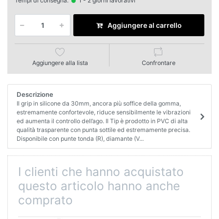
Tempi di consegna:
1 - 2 giorni lavorativi
Aggiungere al carrello
Aggiungere alla lista
Confrontare
Descrizione
Il grip in silicone da 30mm, ancora più soffice della gomma,
estremamente confortevole, riduce sensibilmente le vibrazioni
ed aumenta il controllo dell’ago. Il Tip è prodotto in PVC di alta
qualità trasparente con punta sottile ed estremamente precisa.
Disponibile con punte tonda (R), diamante (V...
I clienti che hanno acquistato
questo articolo hanno anche
comprato