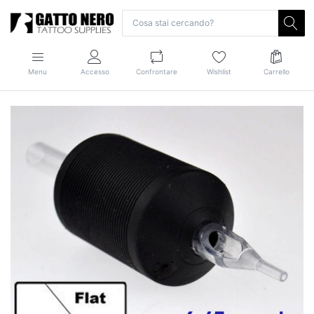
Menu
Accesso
Confrontare
Wishlist
Carrello