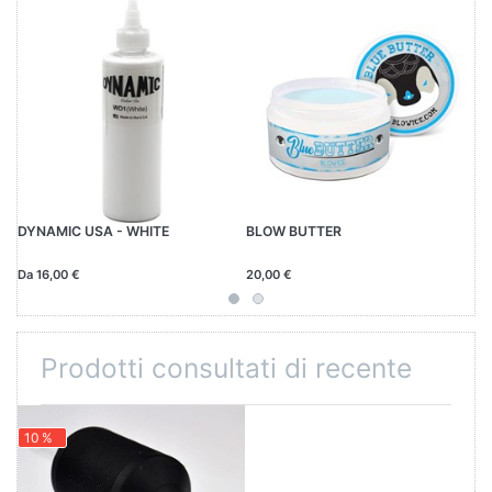
DYNAMIC USA - WHITE
BLOW BUTTER
R
Da 16,00 €
20,00 €
15
Prodotti consultati di recente
10 %