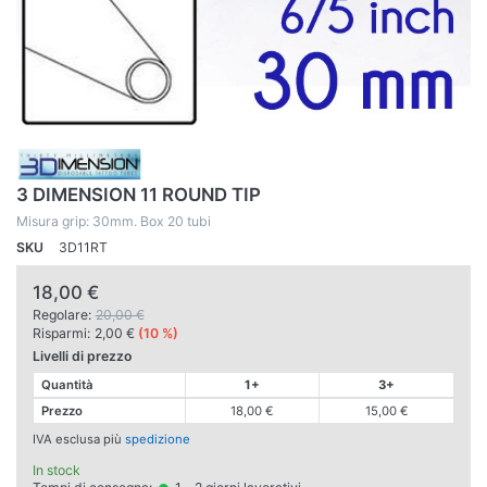
3 DIMENSION 11 ROUND TIP
Misura grip: 30mm. Box 20 tubi
SKU
3D11RT
18,00 €
Regolare:
20,00 €
Risparmi:
2,00 €
(10 %)
Livelli di prezzo
Quantità
1+
3+
Prezzo
18,00 €
15,00 €
IVA esclusa più
spedizione
In stock