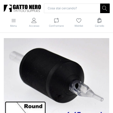
Menu
Accesso
Confrontare
Wishlist
Carrello