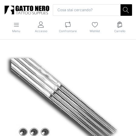
Menu
Accesso
Confrontare
Wishlist
Carrello