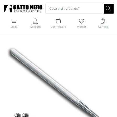
Menu
Accesso
Confrontare
Wishlist
Carrello