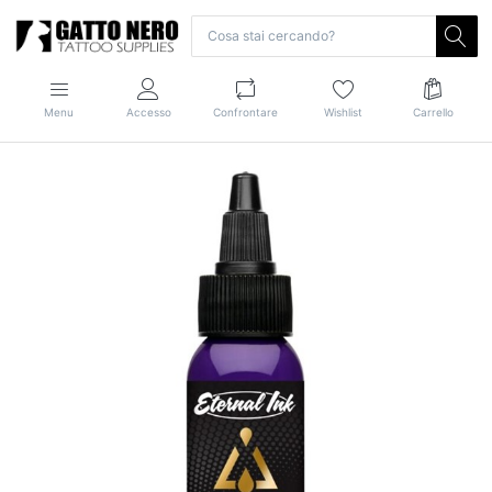
Menu
Accesso
Confrontare
Wishlist
Carrello