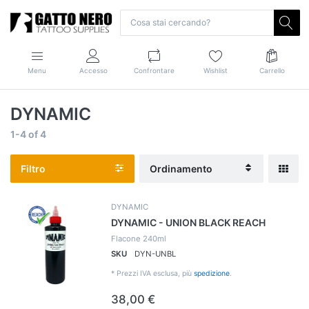
Menu
Accesso
Confrontare
Wishlist
Carrello
DYNAMIC
1-4
of
4
Filtro
Ordinamento
DYNAMIC
DYNAMIC - UNION BLACK REACH
Flacone 240ml
SKU
DYN-UNBL
*
Prezzi IVA esclusa, più
spedizione
.
38,00 €