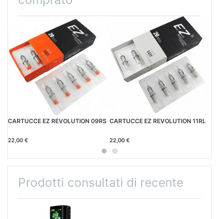
CARTUCCE EZ REVOLUTION 09RS
CARTUCCE EZ REVOLUTION 11RL
ST
22,00 €
22,00 €
14
Prodotti consultati di recente