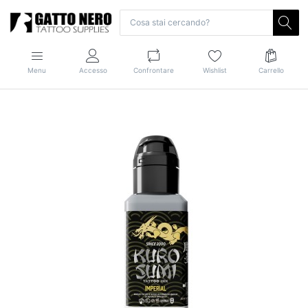
Menu
Accesso
Confrontare
Wishlist
Carrello