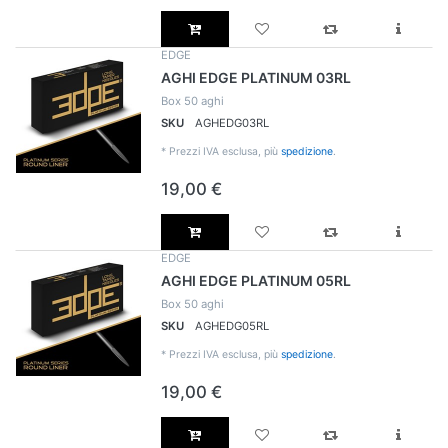
EDGE
AGHI EDGE PLATINUM 03RL
Box 50 aghi
SKU
AGHEDG03RL
*
Prezzi IVA esclusa, più
spedizione
.
19,00 €
EDGE
AGHI EDGE PLATINUM 05RL
Box 50 aghi
SKU
AGHEDG05RL
*
Prezzi IVA esclusa, più
spedizione
.
19,00 €