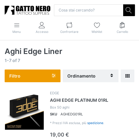
Menu
Accesso
Confrontare
Wishlist
Carrello
Aghi Edge Liner
1-7
of
7
Filtro
Ordinamento
EDGE
AGHI EDGE PLATINUM 01RL
Box 50 aghi
SKU
AGHEDG01RL
*
Prezzi IVA esclusa, più
spedizione
.
19,00 €