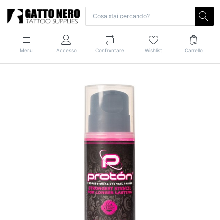
Menu
Accesso
Confrontare
Wishlist
Carrello