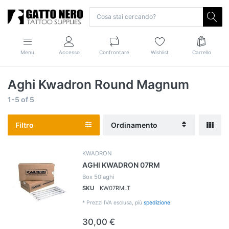
Menu
Accesso
Confrontare
Wishlist
Carrello
Aghi Kwadron Round Magnum
1-5
of
5
Filtro
Ordinamento
KWADRON
AGHI KWADRON 07RM
Box 50 aghi
SKU
KW07RMLT
*
Prezzi IVA esclusa, più
spedizione
.
30,00 €