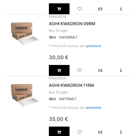
KWADRON
AGHI KWADRON 09RM
Box 50 aghi
SKU
KW09RMLT
*
Prezzi IVA esclusa, più
spedizione
.
30,00 €
KWADRON
AGHI KWADRON 11RM
Box 50 aghi
SKU
KW11RMLT
*
Prezzi IVA esclusa, più
spedizione
.
35,00 €