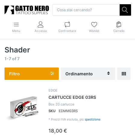
Menu
Accesso
Confrontare
Wishlist
Carrello
Shader
1-7
of
7
Filtro
Ordinamento
EDGE
CARTUCCE EDGE 03RS
Box 20 cartucce
SKU
EDMM03RS
*
Prezzi IVA esclusa, più
spedizione
.
18,00 €