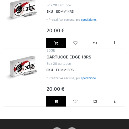
Box 20 cartucce
SKU
EDMM14RS
*
Prezzi IVA esclusa, più
spedizione
.
20,00 €
EDGE
CARTUCCE EDGE 18RS
Box 20 cartucce
SKU
EDMM18RS
*
Prezzi IVA esclusa, più
spedizione
.
20,00 €