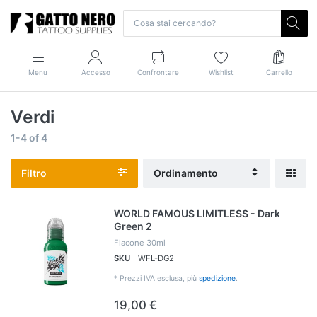
Menu
Accesso
Confrontare
Wishlist
Carrello
Verdi
1-4
of
4
Filtro
Ordinamento
WORLD FAMOUS LIMITLESS - Dark
Green 2
Flacone 30ml
SKU
WFL-DG2
*
Prezzi IVA esclusa, più
spedizione
.
19,00 €