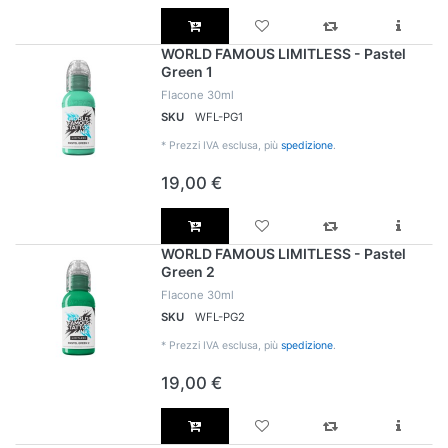
WORLD FAMOUS LIMITLESS - Pastel
Green 1
Flacone 30ml
SKU
WFL-PG1
*
Prezzi IVA esclusa, più
spedizione
.
19,00 €
WORLD FAMOUS LIMITLESS - Pastel
Green 2
Flacone 30ml
SKU
WFL-PG2
*
Prezzi IVA esclusa, più
spedizione
.
19,00 €