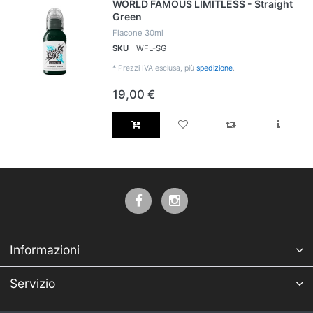
WORLD FAMOUS LIMITLESS - Straight
Green
Flacone 30ml
SKU
WFL-SG
*
Prezzi IVA esclusa, più
spedizione
.
19,00 €
Informazioni
Servizio