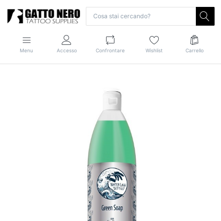
Menu
Accesso
Confrontare
Wishlist
Carrello