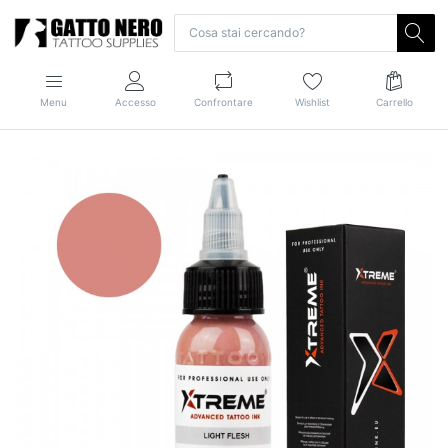
Menu
Accesso
Confrontare
Wishlist
Carrello