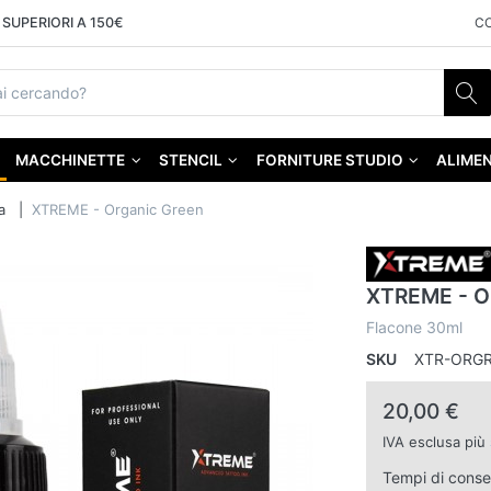
SUPERIORI A 150€
C
MACCHINETTE
STENCIL
FORNITURE STUDIO
ALIMEN
a
XTREME - Organic Green
XTREME - O
Flacone 30ml
SKU
XTR-ORG
20,00 €
IVA esclusa più
Tempi di cons