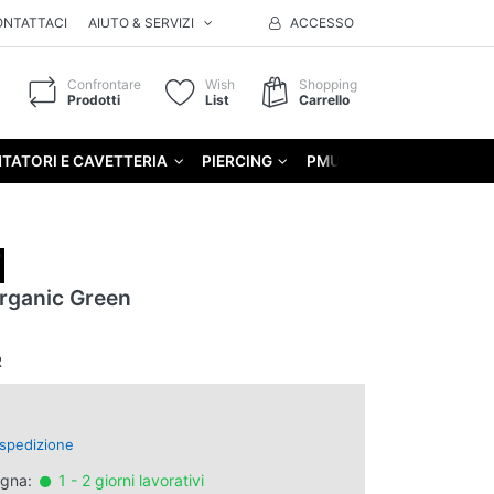
ONTATTACI
AIUTO & SERVIZI
ACCESSO
Confrontare
Wish
Shopping
Prodotti
List
Carrello
TATORI E CAVETTERIA
PIERCING
PMU
GIFT
rganic Green
R
spedizione
egna:
1 - 2 giorni lavorativi