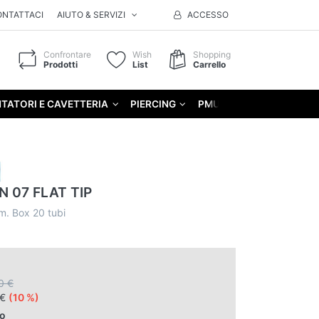
ONTATTACI
AIUTO & SERVIZI
ACCESSO
Confrontare
Wish
Shopping
Prodotti
List
Carrello
TATORI E CAVETTERIA
PIERCING
PMU
GIFT
N 07 FLAT TIP
m. Box 20 tubi
0 €
 €
(10 %)
zo