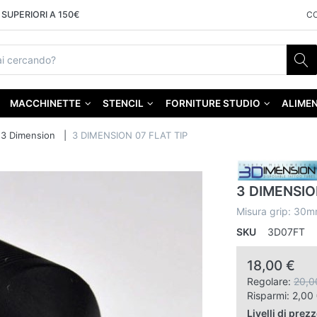
SUPERIORI A 150€
C
MACCHINETTE
STENCIL
FORNITURE STUDIO
ALIMEN
3 Dimension
3 DIMENSION 07 FLAT TIP
3 DIMENSIO
Misura grip: 30m
SKU
3D07FT
18,00 €
Regolare:
20,0
Risparmi:
2,00
Livelli di prez