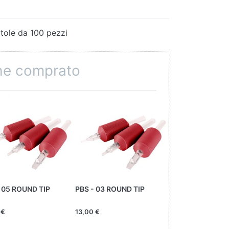
atole da 100 pezzi
che comprato
 05 ROUND TIP
PBS - 03 ROUND TIP
AGHI DERMAPRO
 €
13,00 €
21,00 €