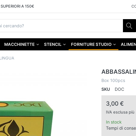
SUPERIORI A 150€
C
MACCHINETTE
STENCIL
FORNITURE STUDIO
ALIMEN
LINGUA
ABBASSALI
Box 100pcs
SKU
DOC
3,00 €
IVA esclusa più
In stock
Tempi di cons