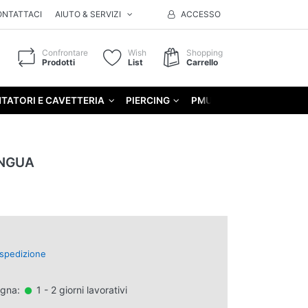
ONTATTACI
AIUTO & SERVIZI
ACCESSO
Confrontare
Wish
Shopping
Prodotti
List
Carrello
TATORI E CAVETTERIA
PIERCING
PMU
GIFT
NGUA
spedizione
egna:
1 - 2 giorni lavorativi