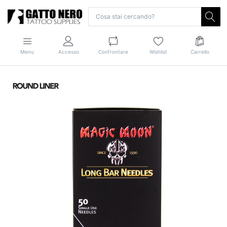
Menu
Accesso
Confrontare
Wishlist
Carrello