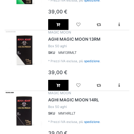
*
Prezzi IVA esclusa, più
spedizione
.
39,00 €
MAGIC MOON
AGHI MAGIC MOON 13RM
Box 50 aghi
SKU
MM13RMLT
*
Prezzi IVA esclusa, più
spedizione
.
39,00 €
MAGIC MOON
AGHI MAGIC MOON 14RL
Box 50 aghi
SKU
MM14RLLT
*
Prezzi IVA esclusa, più
spedizione
.
39,00 €