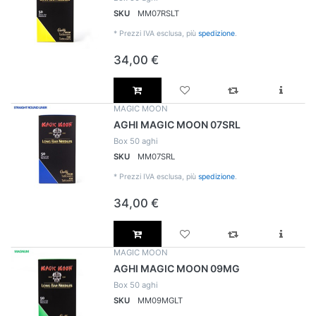
SKU
MM07RSLT
*
Prezzi IVA esclusa, più
spedizione
.
34,00 €
MAGIC MOON
AGHI MAGIC MOON 07SRL
Box 50 aghi
SKU
MM07SRL
*
Prezzi IVA esclusa, più
spedizione
.
34,00 €
MAGIC MOON
AGHI MAGIC MOON 09MG
Box 50 aghi
SKU
MM09MGLT