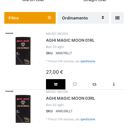
Filtro
Ordinamento
MAGIC MOON
AGHI MAGIC MOON 01RL
Box 50 aghi
SKU
MM01RLLT
*
Prezzi IVA esclusa, più
spedizione
.
27,00 €
MAGIC MOON
AGHI MAGIC MOON 03RL
Box 50 aghi
SKU
MM03RLLT
*
Prezzi IVA esclusa, più
spedizione
.