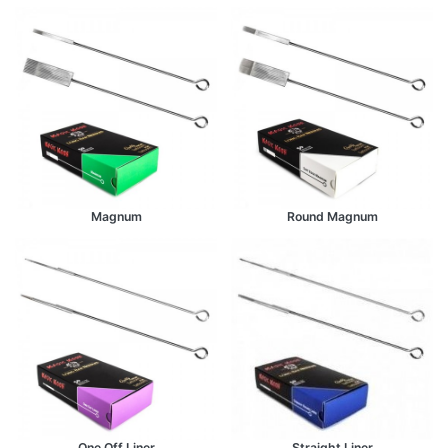
Magnum
Round Magnum
One Off Liner
Straight Liner