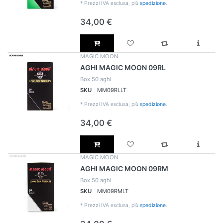
*
Prezzi IVA esclusa, più
spedizione
.
34,00 €
MAGIC MOON
AGHI MAGIC MOON 09RL
Box 50 aghi
SKU
MM09RLLT
*
Prezzi IVA esclusa, più
spedizione
.
34,00 €
MAGIC MOON
AGHI MAGIC MOON 09RM
Box 50 aghi
SKU
MM09RMLT
*
Prezzi IVA esclusa, più
spedizione
.