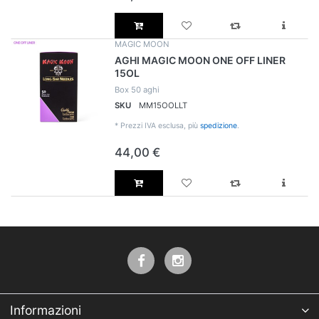
MAGIC MOON
AGHI MAGIC MOON ONE OFF LINER
15OL
Box 50 aghi
SKU
MM15OOLLT
*
Prezzi IVA esclusa, più
spedizione
.
44,00 €
Informazioni