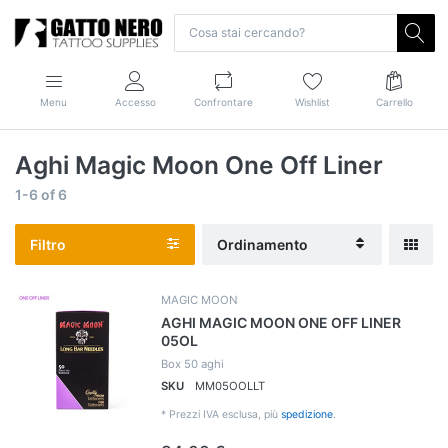
Menu
Accesso
Confrontare
Wishlist
Carrello
Aghi Magic Moon One Off Liner
1-6
of
6
Filtro
Ordinamento
MAGIC MOON
AGHI MAGIC MOON ONE OFF LINER
05OL
Box 50 aghi
SKU
MM05OOLLT
*
Prezzi IVA esclusa, più
spedizione
.