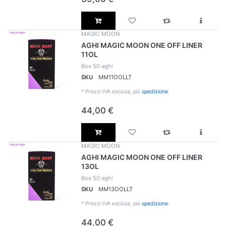
MAGIC MOON
AGHI MAGIC MOON ONE OFF LINER
11OL
Box 50 aghi
SKU
MM11OOLLT
*
Prezzi IVA esclusa, più
spedizione
.
44,00 €
MAGIC MOON
AGHI MAGIC MOON ONE OFF LINER
13OL
Box 50 aghi
SKU
MM13OOLLT
*
Prezzi IVA esclusa, più
spedizione
.
44,00 €