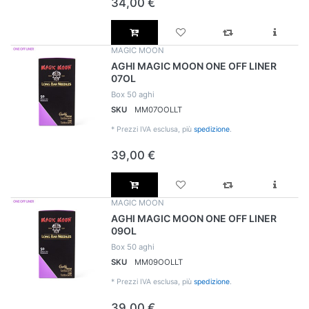
34,00 €
MAGIC MOON
AGHI MAGIC MOON ONE OFF LINER
07OL
Box 50 aghi
SKU
MM07OOLLT
*
Prezzi IVA esclusa, più
spedizione
.
39,00 €
MAGIC MOON
AGHI MAGIC MOON ONE OFF LINER
09OL
Box 50 aghi
SKU
MM09OOLLT
*
Prezzi IVA esclusa, più
spedizione
.
39,00 €