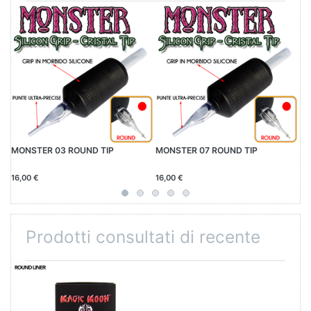
MONSTER 03 ROUND TIP
MONSTER 07 ROUND TIP
AG
16,00 €
16,00 €
34
Prodotti consultati di recente