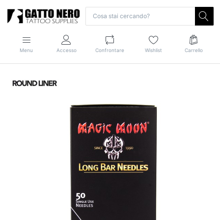
Menu
Accesso
Confrontare
Wishlist
Carrello