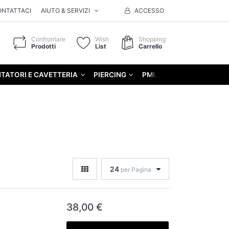
ONTATTACI
AIUTO & SERVIZI
ACCESSO
Confrontare
Wish
Shopping
Prodotti
List
Carrello
TATORI E CAVETTERIA
PIERCING
PMU
GIFT
24
per Pagina
38,00 €