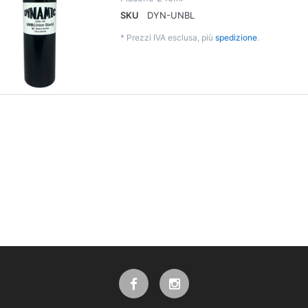
SKU
DYN-UNBL
*
Prezzi IVA esclusa, più
spedizione
.