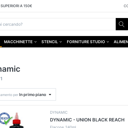
SUPERIORI A 150€
C
MACCHINETTE
STENCIL
FORNITURE STUDIO
ALIMEN
namic
f
1
In primo piano
namento per
DYNAMIC
DYNAMIC - UNION BLACK REACH
Flacone 240ml