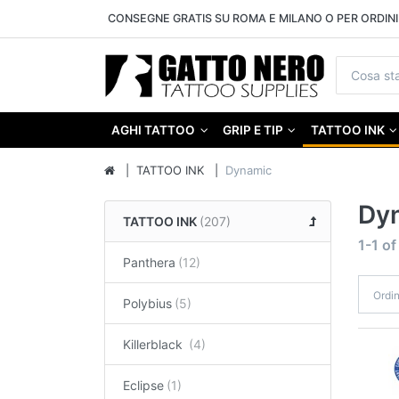
CONSEGNE GRATIS SU ROMA E MILANO O PER ORDINI 
AGHI TATTOO
GRIP E TIP
TATTOO INK
TATTOO INK
Dynamic
Dy
TATTOO INK
1-1
o
Panthera
Ordi
Polybius
Killerblack
Eclipse