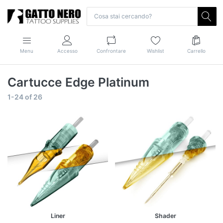
Menu
Accesso
Confrontare
Wishlist
Carrello
Cartucce Edge Platinum
1-24
of
26
Liner
Shader