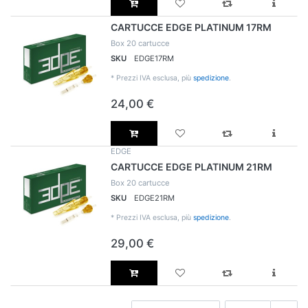
CARTUCCE EDGE PLATINUM 17RM
Box 20 cartucce
SKU
EDGE17RM
*
Prezzi IVA esclusa, più
spedizione
.
24,00 €
EDGE
CARTUCCE EDGE PLATINUM 21RM
Box 20 cartucce
SKU
EDGE21RM
*
Prezzi IVA esclusa, più
spedizione
.
29,00 €