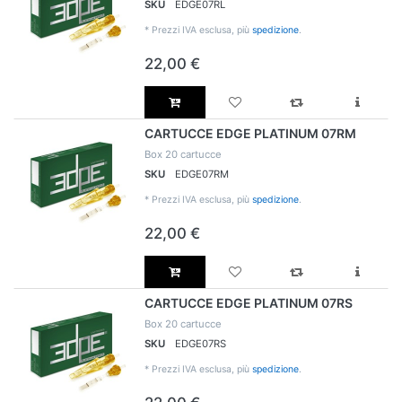
SKU
EDGE07RL
*
Prezzi IVA esclusa, più
spedizione
.
22,00 €
CARTUCCE EDGE PLATINUM 07RM
Box 20 cartucce
SKU
EDGE07RM
*
Prezzi IVA esclusa, più
spedizione
.
22,00 €
CARTUCCE EDGE PLATINUM 07RS
Box 20 cartucce
SKU
EDGE07RS
*
Prezzi IVA esclusa, più
spedizione
.