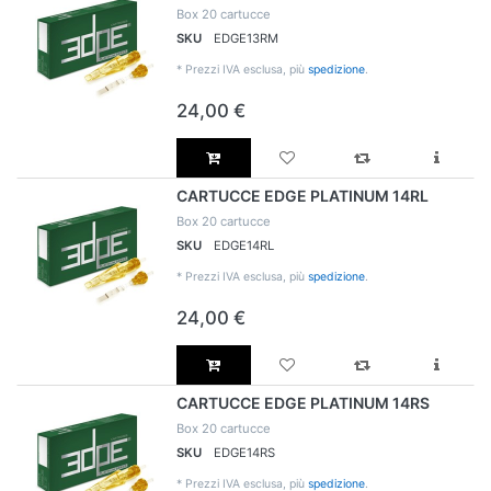
Box 20 cartucce
SKU
EDGE13RM
*
Prezzi IVA esclusa, più
spedizione
.
24,00 €
CARTUCCE EDGE PLATINUM 14RL
Box 20 cartucce
SKU
EDGE14RL
*
Prezzi IVA esclusa, più
spedizione
.
24,00 €
CARTUCCE EDGE PLATINUM 14RS
Box 20 cartucce
SKU
EDGE14RS
*
Prezzi IVA esclusa, più
spedizione
.