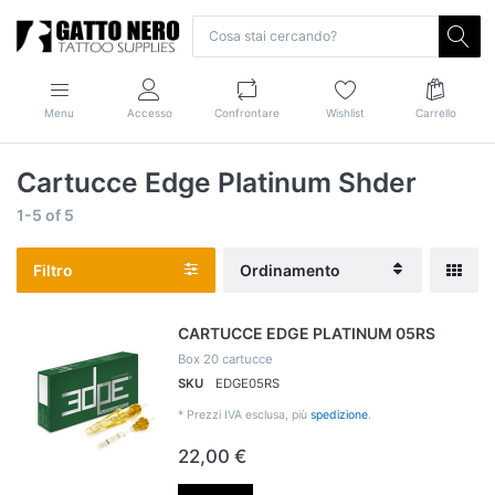
Menu
Accesso
Confrontare
Wishlist
Carrello
Cartucce Edge Platinum Shder
1-5
of
5
Filtro
Ordinamento
CARTUCCE EDGE PLATINUM 05RS
Box 20 cartucce
SKU
EDGE05RS
*
Prezzi IVA esclusa, più
spedizione
.
22,00 €