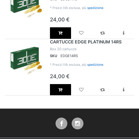
*
Prezzi IVA esclusa, più
spedizione
.
24,00 €
CARTUCCE EDGE PLATINUM 14RS
Box 20 cartucce
SKU
EDGE14RS
*
Prezzi IVA esclusa, più
spedizione
.
24,00 €