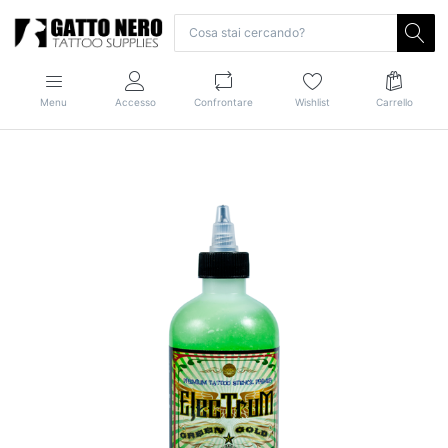
Menu
Accesso
Confrontare
Wishlist
Carrello