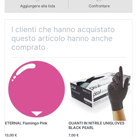
Aggiungere alla lista
Confrontare
I clienti che hanno acquistato
questo articolo hanno anche
comprato
ETERNAL Flamingo Pink
GUANTI IN NITRILE UNIGLOVES
ET
BLACK PEARL
13,00 €
7,00 €
19