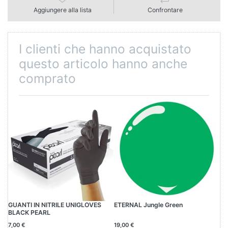
Aggiungere alla lista
Confrontare
I clienti che hanno acquistato
questo articolo hanno anche
comprato
GUANTI IN NITRILE UNIGLOVES
ETERNAL Jungle Green
ET
BLACK PEARL
7,00 €
19,00 €
19