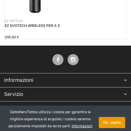
EZ TATTOO
EZ EVOTECH WIRELESS PEN 3.5
205,00 €
Informazioni
Servizio
Azienda
GattoNeroTattoo utilizza i cookie per garantire la
migliore esperienza di acquisto. I cookie saranno
* Tutti i prezzi IVA esclusa, più
Copyright © 2026 GattoNeroTattoo.
Ok, capito
parzialmente impostati da terze parti.
Informazioni
spedizione
.
Tutti i diritti riservati.