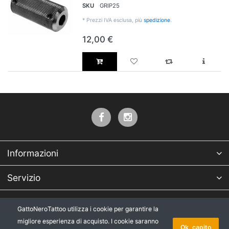
SKU
GRIP25
*
Prezzi IVA esclusa, più
spedizione
.
12,00 €
Informazioni
Servizio
Azienda
GattoNeroTattoo utilizza i cookie per garantire la
migliore esperienza di acquisto. I cookie saranno
* Tutti i prezzi IVA esclusa, più
Copyright © 2026 GattoNeroTattoo.
Ok, capito