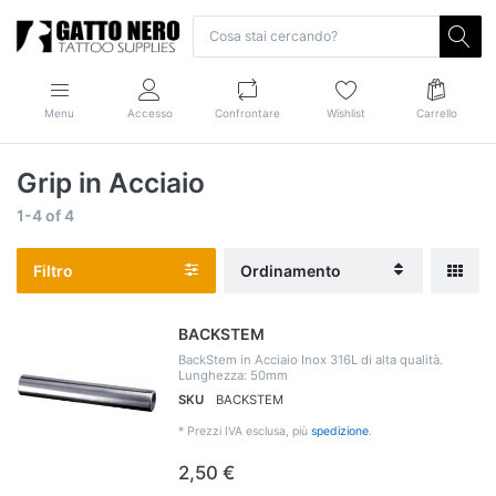
Menu
Accesso
Confrontare
Wishlist
Carrello
Grip in Acciaio
1-4
of
4
Filtro
Ordinamento
BACKSTEM
BackStem in Acciaio Inox 316L di alta qualità.
Lunghezza: 50mm
SKU
BACKSTEM
*
Prezzi IVA esclusa, più
spedizione
.
2,50 €