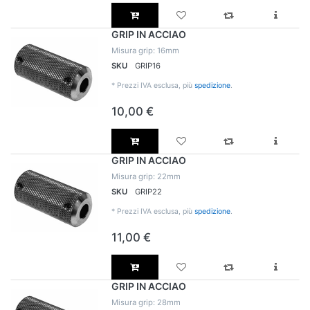
GRIP IN ACCIAO
Misura grip: 16mm
SKU
GRIP16
*
Prezzi IVA esclusa, più
spedizione
.
10,00 €
GRIP IN ACCIAO
Misura grip: 22mm
SKU
GRIP22
*
Prezzi IVA esclusa, più
spedizione
.
11,00 €
GRIP IN ACCIAO
Misura grip: 28mm