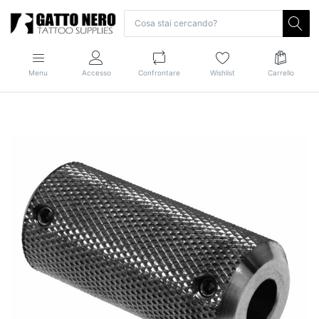
Menu
Accesso
Confrontare
Wishlist
Carrello