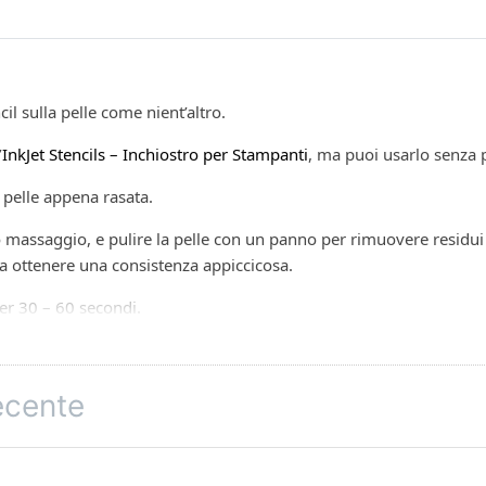
cil sulla pelle come nient’altro.
’
InkJet Stencils – Inchiostro per Stampanti
, ma puoi usarlo senza 
 pelle appena rasata.
o massaggio, e pulire la pelle con un panno per rimuovere residui o
 a ottenere una consistenza appiccicosa.
per 30 – 60 secondi.
 carbone e delle stampanti termiche che ti permettono di realizzare
recente
ormale stampante Epson Eco Tank (modelli compatibili consigliati:
in parti uguali con l’inchiostro per stencil InkJet, connettere l