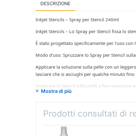
DESCRIZIONE
InkJet Stencils – Spray per Stencil 240ml
InkJet Stencils – Lo Spray per Stencil fissa lo sten
È stato progettato specificamente per l’uso con l
Modo d’uso: Spruzzare lo Spray per Stencil sulla
Applicare la soluzione sulla pelle con un legger
lasciare che si asciughi per qualche minuto fino
Applicare lo stencil sulla pelle e fare pressione 
Mostra di più
Gli Stencil InkJet sono una soluzione della carta
tempo.
Prodotti consultati di 
Il sistema di Stencil Inkjet funziona con una n
utilizzata esclusivamente con questa finalità.
Basta solo riempire le cartucce della stampante 