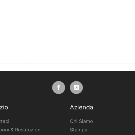
tuoi stencil direttamente dal tuo programma per il disegno a una
 il tuo computer e invia la stampa.
y InkJet per stencil é essenziale per trasferire l’inchiostro dalla c
t Stencils
, lo spray preparatorio InkJet per stencil e la
carta InkJet
ati e facili da utilizzare.
zio
Azienda
taci
Chi Siamo
ioni & Restituzioni
Stampa