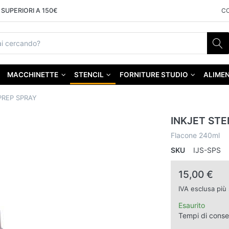
SUPERIORI A 150€
C
MACCHINETTE
STENCIL
FORNITURE STUDIO
ALIMEN
PREP SPRAY
INKJET STE
Flacone 240ml
SKU
IJS-SPS
15,00 €
IVA esclusa più
Esaurito
Tempi di cons