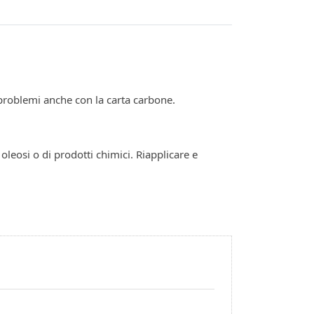
problemi anche con la carta carbone.
leosi o di prodotti chimici. Riapplicare e
 stencil di straordinaria qualità in brevissimo
 ET-2750, ET-2700, ET-2650, ET-2600) che viene
a stampante al tuo computer come fai normalmente