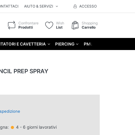
ONTATTACI
AIUTO & SERVIZI
ACCESSO
Confrontare
Wish
Shopping
Prodotti
List
Carrello
TATORI E CAVETTERIA
PIERCING
PMU
GIFT
NCIL PREP SPRAY
spedizione
egna:
4 - 6 giorni lavorativi