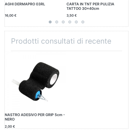
AGHI DERMAPRO 03RL
CARTA IN TNT PER PULIZIA
MO
TATTOO 30x40cm
16,00 €
3,50 €
16
Prodotti consultati di recente
NASTRO ADESIVO PER GRIP 5cm -
NERO
2,00 €