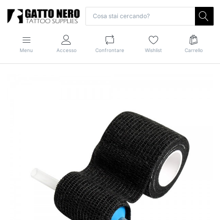
Menu
Accesso
Confrontare
Wishlist
Carrello