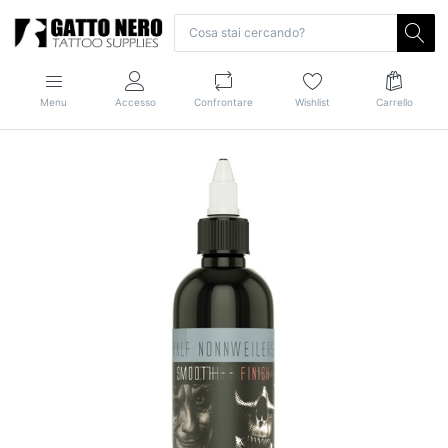
Menu
Accesso
Confrontare
Wishlist
Carrello