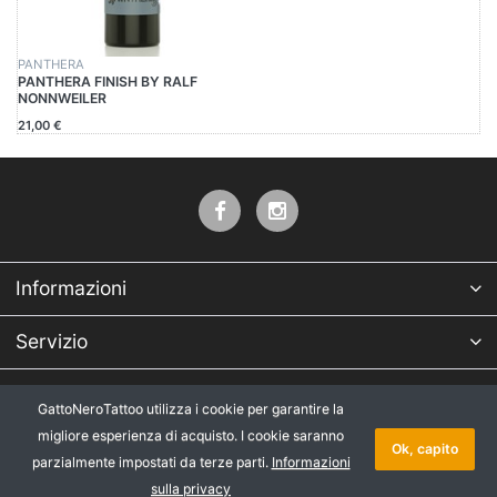
PANTHERA
PANTHERA FINISH BY RALF
NONNWEILER
21,00 €
Informazioni
Servizio
Azienda
GattoNeroTattoo utilizza i cookie per garantire la
migliore esperienza di acquisto. I cookie saranno
* Tutti i prezzi IVA esclusa, più
Copyright © 2026 GattoNeroTattoo.
Ok, capito
parzialmente impostati da terze parti.
Informazioni
spedizione
.
Tutti i diritti riservati.
sulla privacy