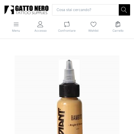
Menu
Accesso
Confrontare
Wishlist
Carrello