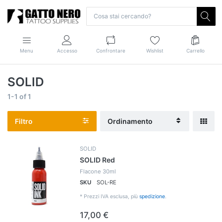
Menu
Accesso
Confrontare
Wishlist
Carrello
SOLID
1-1
of
1
Filtro
Ordinamento
SOLID
SOLID Red
Flacone 30ml
SKU
SOL-RE
*
Prezzi IVA esclusa, più
spedizione
.
17,00 €