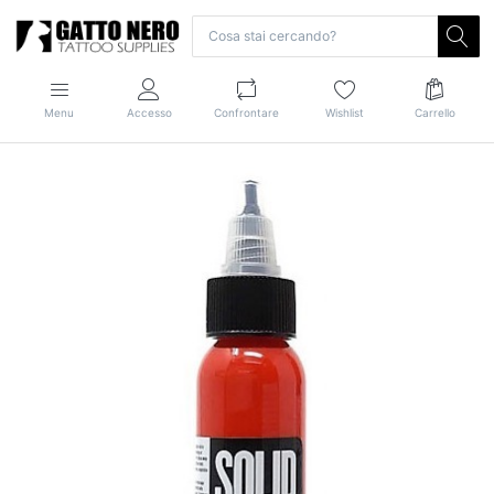
Menu
Accesso
Confrontare
Wishlist
Carrello