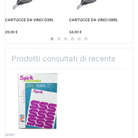
CARTUCCE DA VINCI 03RL
CARTUCCE DA VINCI 09RL
CA
29,00 €
34,00 €
31
Prodotti consultati di recente
SPIRIT