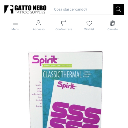
Menu
Accesso
Confrontare
Wishlist
Carrello