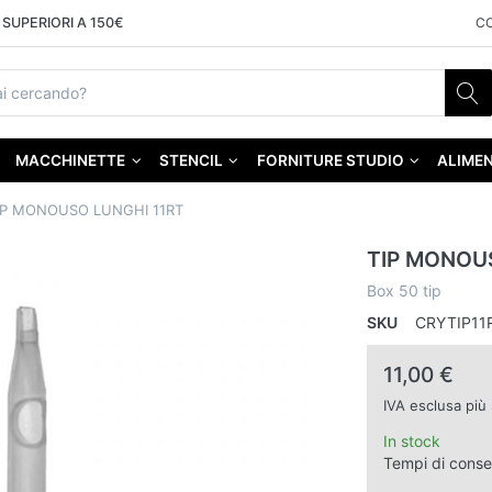
SUPERIORI A 150€
C
MACCHINETTE
STENCIL
FORNITURE STUDIO
ALIMEN
IP MONOUSO LUNGHI 11RT
TIP MONOUS
Box 50 tip
SKU
CRYTIP11
11,00 €
IVA esclusa più
In stock
Tempi di cons