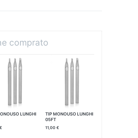
che comprato
MONOUSO LUNGHI
TIP MONOUSO LUNGHI
TIP MONOUSO L
05FT
18RT
 €
11,00 €
11,00 €