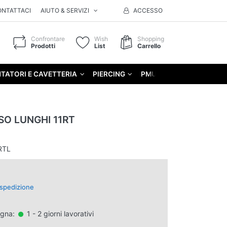
ONTATTACI
AIUTO & SERVIZI
ACCESSO
Confrontare
Wish
Shopping
Prodotti
List
Carrello
TATORI E CAVETTERIA
PIERCING
PMU
GIFT
O LUNGHI 11RT
RTL
spedizione
egna:
1 - 2 giorni lavorativi