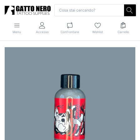
Menu
Accesso
Confrontare
Wishlist
Carrello