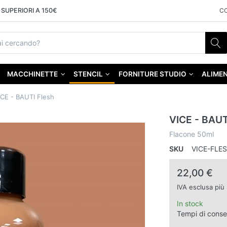
SUPERIORI A 150€
C
MACCHINETTE
STENCIL
FORNITURE STUDIO
ALIMEN
ICE - BAUTI Flesh
VICE - BAUT
Flacone 50ml
SKU
VICE-FLES
22,00 €
IVA esclusa più
In stock
Tempi di cons