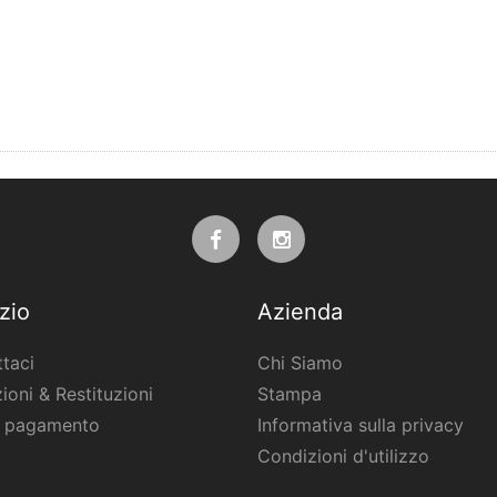
zio
Azienda
taci
Chi Siamo
ioni & Restituzioni
Stampa
i pagamento
Informativa sulla privacy
Condizioni d'utilizzo