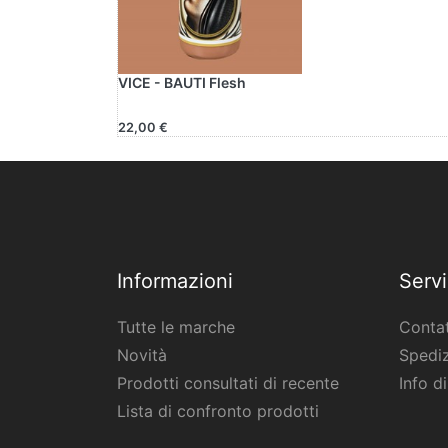
VICE - BAUTI Flesh
22,00 €
Informazioni
Servi
Tutte le marche
Contat
Novità
Spediz
Prodotti consultati di recente
Info d
Lista di confronto prodotti