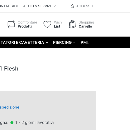
ONTATTACI
AIUTO & SERVIZI
ACCESSO
Confrontare
Wish
Shopping
Prodotti
List
Carrello
TATORI E CAVETTERIA
PIERCING
PMU
GIFT
I Flesh
spedizione
egna:
1 - 2 giorni lavorativi