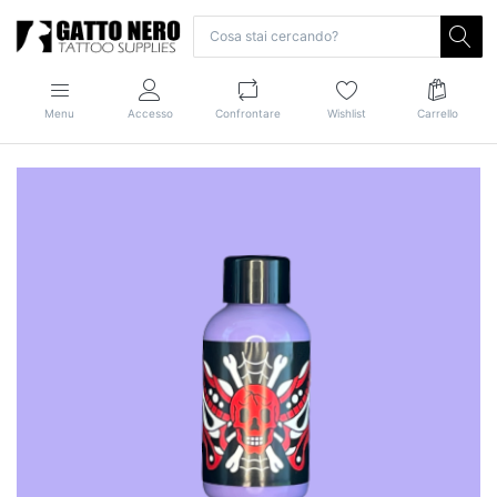
Menu
Accesso
Confrontare
Wishlist
Carrello