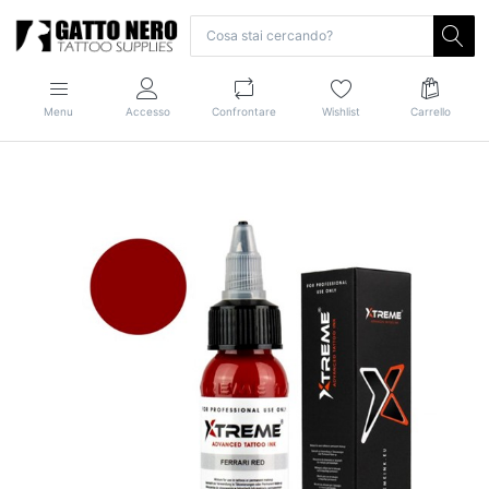
Menu
Accesso
Confrontare
Wishlist
Carrello