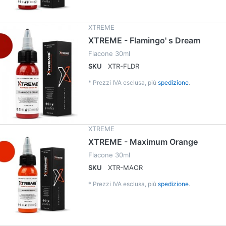
XTREME
XTREME - Flamingo' s Dream
Flacone 30ml
SKU
XTR-FLDR
*
Prezzi IVA esclusa, più
spedizione
.
XTREME
XTREME - Maximum Orange
Flacone 30ml
SKU
XTR-MAOR
*
Prezzi IVA esclusa, più
spedizione
.