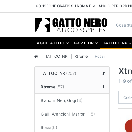
CONSEGNE GRATIS SU ROMA E MILANO O PER ORDINI 
AGHI TATTOO
GRIP E TIP
TATTOO INK
TATTOO INK
Xtreme
Rossi
Xtr
TATTOO INK
1-9
o
Xtreme
Ordi
Bianchi, Neri, Grigi
Gialli, Arancioni, Marroni
Rossi