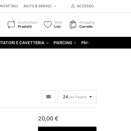
ONTATTACI
AIUTO & SERVIZI
ACCESSO
Confrontare
Wish
Shopping
Prodotti
List
Carrello
TATORI E CAVETTERIA
PIERCING
PMU
GIFT
24
per Pagina
20,00 €