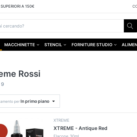
SUPERIORI A 150€
C
MACCHINETTE
STENCIL
FORNITURE STUDIO
ALIMEN
eme Rossi
f
9
In primo piano
namento per
XTREME
XTREME - Antique Red
Flacone 30ml