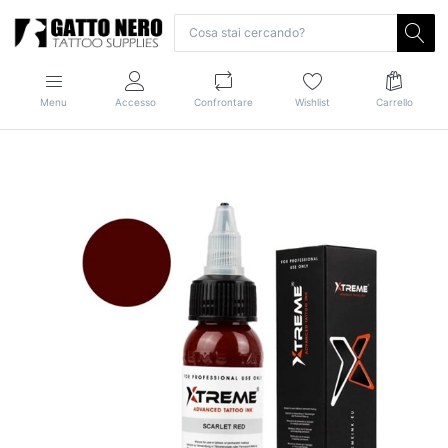
Menu
Accesso
Confrontare
Wishlist
Carrello